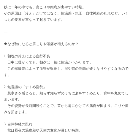
秋は一年の中でも、肩こりや頭痛が出やすい時期。
その原因は「冷え」だけではなく、気温差・気圧・自律神経の乱れなど、いく
つもの要素が重なって起きています。
—
🍁なぜ秋になると肩こりや頭痛が増えるのか？
1. 朝晩の冷えによる血行不良
日中は暖かくても、朝夕は一気に気温が下がります。
この寒暖差によって血管が収縮し、肩や首の筋肉が硬くなりやすくなるので
す。
2. 無意識の「すくめ姿勢」
肌寒さを感じると、知らず知らずのうちに肩をすくめたり、背中を丸めてし
まいます。
その姿勢が長時間続くことで、首から肩にかけての筋肉が固まり、こりや痛
みを招きます。
3. 自律神経の乱れ
秋は昼夜の温度差や天候の変化が激しい時期。