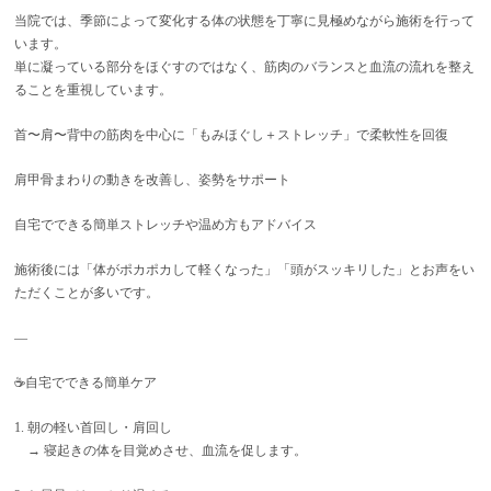
当院では、季節によって変化する体の状態を丁寧に見極めながら施術を行って
います。
単に凝っている部分をほぐすのではなく、筋肉のバランスと血流の流れを整え
ることを重視しています。
首〜肩〜背中の筋肉を中心に「もみほぐし＋ストレッチ」で柔軟性を回復
肩甲骨まわりの動きを改善し、姿勢をサポート
自宅でできる簡単ストレッチや温め方もアドバイス
施術後には「体がポカポカして軽くなった」「頭がスッキリした」とお声をい
ただくことが多いです。
—
☕自宅でできる簡単ケア
1. 朝の軽い首回し・肩回し
→ 寝起きの体を目覚めさせ、血流を促します。