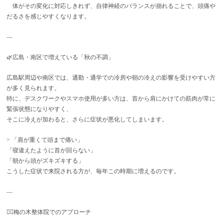
体がその変化に対応しきれず、自律神経のバランスが崩れることで、頭痛や
だるさを感じやすくなります。
—
🌿広島・南区で増えている「秋の不調」
広島駅周辺や南区では、通勤・通学での冷房や朝の冷えの影響を受けやすい方
が多く見られます。
特に、デスクワークやスマホ使用が多い方は、首から肩にかけての筋肉が常に
緊張状態になりやすく、
そこに冷えが加わると、さらに症状が悪化してしまいます。
> 「肩が重くて頭まで痛い」
「寝違えたように首が回らない」
「朝から頭がズキズキする」
こうした症状で来院される方が、毎年この時期に増えるのです。
—
💆‍♂️梅の木整体院でのアプローチ