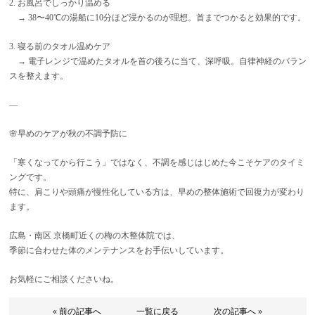
2. お風呂でしっかり温める
→ 38〜40℃の湯船に10分ほど浸かるのが理想。首までつかると効果的です。
3. 寝る前のタオル温めケア
→ 電子レンジで温めたタオルを首の後ろに当て、深呼吸。自律神経のバラン
スを整えます。
—
🌸早めのケアが秋の不調予防に
「寒くなってから行こう」ではなく、不調を感じはじめた今こそケアのタイミ
ングです。
特に、肩こりや頭痛が慢性化している方は、早めの整体施術で回復力が変わり
ます。
広島・南区 京橋町近くの梅の木整体院では、
季節に合わせた体のメンテナンスをお手伝いしています。
お気軽にご相談くださいね。
« 前の記事へ
一覧に戻る
次の記事へ »