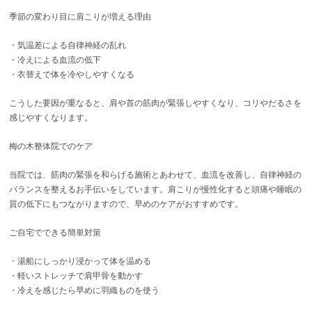
季節の変わり目に肩こりが増える理由
・気温差による自律神経の乱れ
・冷えによる血流の低下
・衣替えで体を冷やしやすくなる
こうした要因が重なると、肩や首の筋肉が緊張しやすくなり、コリやだるさを
感じやすくなります。
梅の木整体院でのケア
当院では、筋肉の緊張を和らげる施術とあわせて、血流を改善し、自律神経の
バランスを整えるお手伝いをしています。肩こりが慢性化すると頭痛や睡眠の
質の低下にもつながりますので、早めのケアがおすすめです。
ご自宅でできる簡単対策
・湯船にしっかり浸かって体を温める
・軽いストレッチで肩甲骨を動かす
・冷えを感じたら早めに羽織ものを使う