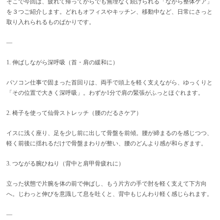
そこで今回は、疲れて帰ってからでも無理なく続けられる「ながら整体ケア」
を３つご紹介します。どれもオフィスやキッチン、移動中など、日常にさっと
取り入れられるものばかりです。
—
1. 伸ばしながら深呼吸（首・肩の緩和に）
パソコン仕事で固まった首回りは、両手で頭上を軽く支えながら、ゆっくりと
「その位置で大きく深呼吸」。わずか1分で肩の緊張がふっとほぐれます。
2. 椅子を使って仙骨ストレッチ（腰のだるさケア）
イスに浅く座り、足を少し前に出して骨盤を前傾。腰が締まるのを感じつつ、
軽く前後に揺れるだけで骨盤まわりが整い、腰のどんより感が和らぎます。
3. つながる腕ひねり（背中と肩甲骨疲れに）
立った状態で片腕を体の前で伸ばし、もう片方の手で肘を軽く支えて下方向
へ。じわっと伸びを意識して息を吐くと、背中もじんわり軽く感じられます。
—