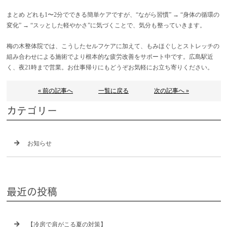
まとめ どれも1〜2分でできる簡単ケアですが、“ながら習慣” → “身体の循環の
変化” → “スッとした軽やかさ”に気づくことで、気分も整っていきます。
梅の木整体院では、こうしたセルフケアに加えて、もみほぐしとストレッチの
組み合わせによる施術でより根本的な疲労改善をサポート中です。広島駅近
く、夜21時まで営業。お仕事帰りにもどうぞお気軽にお立ち寄りください。
« 前の記事へ
一覧に戻る
次の記事へ »
カテゴリー
お知らせ
最近の投稿
【冷房で肩がこる夏の対策】