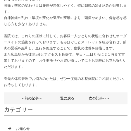
腰痛：季節の変わり目は腰痛が悪化しやすく、特に朝晩の冷え込みが影響しま
す。
自律神経の乱れ：環境の変化や気圧の変動により、頭痛やめまい、倦怠感を感
じる方も少なくありません。
当院では、これらの症状に対して、お客様一人ひとりの状態に合わせたオーダ
ーメイドの施術を行っております。もみほぐしとストレッチを組み合わせ、筋
肉の緊張を緩和し、血行を促進することで、症状の改善を目指します。
また広島駅から徒歩5分とアクセスも良好で、平日・土日ともに２１時まで営
業しておりますので、お仕事帰りやお買い物ついでにもお気軽にお立ち寄りい
ただけます。
春先の体調管理でお悩みのかたは、ぜひ一度梅の木整体院にご相談ください。
お待ちしております。
« 前の記事へ
一覧に戻る
次の記事へ »
カテゴリー
お知らせ