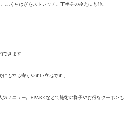
い、ふくらはぎをストレッチ。下半身の冷えにも◎。
約できます 。
でにも立ち寄りやすい立地です 。
気メニュー。EPARKなどで施術の様子やお得なクーポンも