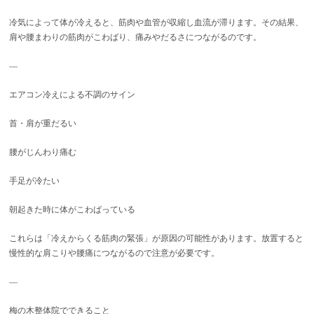
冷気によって体が冷えると、筋肉や血管が収縮し血流が滞ります。その結果、
肩や腰まわりの筋肉がこわばり、痛みやだるさにつながるのです。
—
エアコン冷えによる不調のサイン
首・肩が重だるい
腰がじんわり痛む
手足が冷たい
朝起きた時に体がこわばっている
これらは「冷えからくる筋肉の緊張」が原因の可能性があります。放置すると
慢性的な肩こりや腰痛につながるので注意が必要です。
—
梅の木整体院でできること