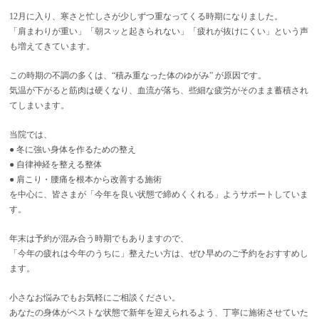
12月に入り、寒さと忙しさが少しずつ重なってくる時期になりました。
「肩まわりが重い」「朝スッと起きられない」「疲れが抜けにくい」という声
も増えてきています。
この時期の不調の多くは、“積み重なった体のゆがみ” が原因です。
気温が下がると筋肉は硬くなり、血流が落ち、些細な疲労がそのまま蓄積され
てしまいます。
当院では、
● 冬に強い身体を作るための整え
● 自律神経を整える整体
● 肩こり・腰痛を根本から改善する施術
を中心に、皆さまが「今年を良い状態で締めくくれる」ようサポートしていま
す。
年末は予約が混み合う時期でもありますので、
「今年の疲れは今年のうちに」整えたい方は、ぜひ早めのご予約をおすすめし
ます。
小さなお悩みでもお気軽にご相談ください。
あなたの身体がベストな状態で新年を迎えられるよう、丁寧に施術させていた