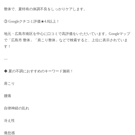
整体で、夏特有の体調不良をしっかりケアします。
③ Googleクチコミ評価★4.8以上！
地元・広島市南区を中心に口コミで高評価をいただいています。Googleマップ
で「広島市 整体」「肩こり整体」などで検索すると、上位に表示されていま
す！
—
◆ 夏の不調におすすめのキーワード施術！
肩こり
腰痛
自律神経の乱れ
冷え性
倦怠感