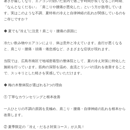
暑さが厳しくなり、エアコンの効いた室内で過ごす時間が長くなるこの時期、
「なんとなくだるい」「肩こりや腰痛が悪化した」という方が急増していま
す。実はこのような不調、夏特有の冷えと自律神経の乱れが関係しているのを
ご存じですか？
◆ 夏でも“冷え”に注意！肩こり・腰痛の原因に
冷たい飲み物やエアコンにより、体は意外と冷えています。血行が悪くなる
と、肩こり・腰痛・頭痛・倦怠感など、さまざまな症状が現れます。
当院では、広島市南区で地域密着型の整体院として、夏の冷え対策に特化した
施術を行っています。筋肉の深部を温め、血流とリンパの流れを改善すること
で、スッキリとした軽さを実感していただけます。
◆ 梅の木整体院が選ばれる3つの理由
① 丁寧なカウンセリングと根本改善
一人ひとりの不調の原因を見極め、肩こり・腰痛・自律神経の乱れを根本から
改善します。
② 夏季限定の「冷え・だるさ対策コース」が人気！