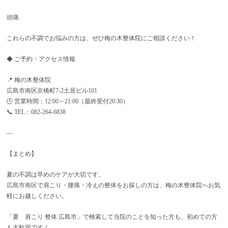
頭痛
これらの不調でお悩みの方は、ぜひ梅の木整体院にご相談ください！
◆ ご予約・アクセス情報
📍 梅の木整体院
広島市南区京橋町7-2土居ビル101
🕒 営業時間：12:00～21:00（最終受付20:30）
📞 TEL：082-264-6838
—
【まとめ】
夏の不調は早めのケアが大切です。
広島市南区で肩こり・腰痛・冷えの整体をお探しの方は、梅の木整体院へお気
軽にお越しください。
「夏 肩こり 整体 広島市」で検索して当院のことを知った方も、初めての方
も大歓迎です！