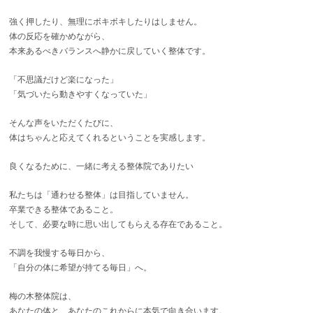
強く押したり、無理にボキボキしたりはしません。
体の反応を確かめながら、
本来あるべきバランスへ静かに戻していく整体です。
「不思議だけど楽になった」
「気づいたら動きやすくなっていた」
そんな声をいただくたびに、
体はちゃんと応えてくれるということを実感します。
良くなるために、一緒に考える整体院でありたい
私たちは「通わせる整体」は目指していません。
卒業できる整体であること。
そして、必要な時に思い出してもらえる存在であること。
不調を我慢する毎日から、
「自分の体に希望が持てる毎日」へ。
梅の木整体院は、
あなたの体と、あなたのこれからに本気で向き合います。