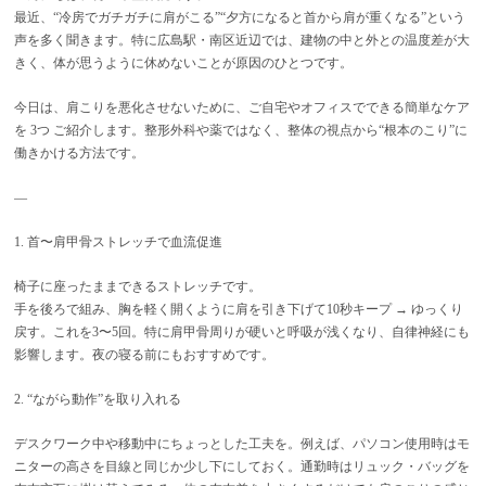
最近、“冷房でガチガチに肩がこる”“夕方になると首から肩が重くなる”という
声を多く聞きます。特に広島駅・南区近辺では、建物の中と外との温度差が大
きく、体が思うように休めないことが原因のひとつです。
今日は、肩こりを悪化させないために、ご自宅やオフィスでできる簡単なケア
を 3つ ご紹介します。整形外科や薬ではなく、整体の視点から“根本のこり”に
働きかける方法です。
—
1. 首〜肩甲骨ストレッチで血流促進
椅子に座ったままできるストレッチです。
手を後ろで組み、胸を軽く開くように肩を引き下げて10秒キープ → ゆっくり
戻す。これを3〜5回。特に肩甲骨周りが硬いと呼吸が浅くなり、自律神経にも
影響します。夜の寝る前にもおすすめです。
2. “ながら動作”を取り入れる
デスクワーク中や移動中にちょっとした工夫を。例えば、パソコン使用時はモ
ニターの高さを目線と同じか少し下にしておく。通勤時はリュック・バッグを