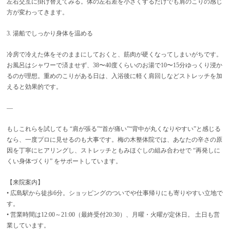
左右交互に掛け替えてみる。体の左右差を小さくするだけでも肩のこりの感じ
方が変わってきます。
3. 湯船でしっかり身体を温める
冷房で冷えた体をそのままにしておくと、筋肉が硬くなってしまいがちです。
お風呂はシャワーで済ませず、38〜40度くらいのお湯で10〜15分ゆっくり浸か
るのが理想。重めのこりがある日は、入浴後に軽く肩回しなどストレッチを加
えると効果的です。
—
もしこれらを試しても “肩が張る”“首が痛い”“背中が丸くなりやすい”と感じる
なら、一度プロに見せるのも大事です。梅の木整体院では、あなたの辛さの原
因を丁寧にヒアリングし、ストレッチともみほぐしの組み合わせで “再発しに
くい身体づくり” をサポートしています。
【来院案内】
• 広島駅から徒歩6分。ショッピングのついでや仕事帰りにも寄りやすい立地で
す。
• 営業時間は12:00～21:00（最終受付20:30）、月曜・火曜が定休日。 土日も営
業しています。