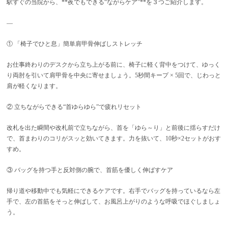
駅すぐの当院から、**夜でもできる“ながらケア”**を３つご紹介します。
—
① 「椅子でひと息」簡単肩甲骨伸ばしストレッチ
お仕事終わりのデスクから立ち上がる前に、椅子に軽く背中をつけて、ゆっく
り両肘を引いて肩甲骨を中央に寄せましょう。5秒間キープ × 5回で、じわっと
肩が軽くなります。
② 立ちながらできる“首ゆらゆら”で疲れリセット
改札を出た瞬間や改札前で立ちながら、首を「ゆら～り」と前後に揺らすだけ
で、首まわりのコリがスッと効いてきます。力を抜いて、10秒×2セットがおす
すめ。
③ バッグを持つ手と反対側の腕で、首筋を優しく伸ばすケア
帰り道や移動中でも気軽にできるケアです。右手でバッグを持っているなら左
手で、左の首筋をそっと伸ばして、お風呂上がりのような呼吸でほぐしましょ
う。