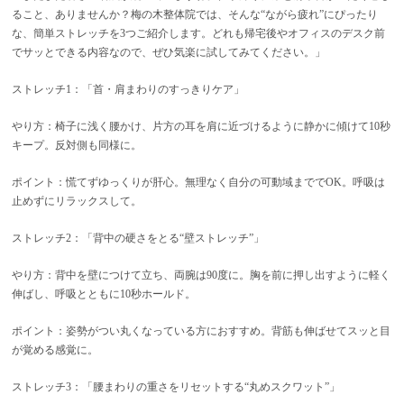
ること、ありませんか？梅の木整体院では、そんな“ながら疲れ”にぴったり
な、簡単ストレッチを3つご紹介します。どれも帰宅後やオフィスのデスク前
でサッとできる内容なので、ぜひ気楽に試してみてください。」
ストレッチ1：「首・肩まわりのすっきりケア」
やり方：椅子に浅く腰かけ、片方の耳を肩に近づけるように静かに傾けて10秒
キープ。反対側も同様に。
ポイント：慌てずゆっくりが肝心。無理なく自分の可動域まででOK。呼吸は
止めずにリラックスして。
ストレッチ2：「背中の硬さをとる“壁ストレッチ”」
やり方：背中を壁につけて立ち、両腕は90度に。胸を前に押し出すように軽く
伸ばし、呼吸とともに10秒ホールド。
ポイント：姿勢がつい丸くなっている方におすすめ。背筋も伸ばせてスッと目
が覚める感覚に。
ストレッチ3：「腰まわりの重さをリセットする“丸めスクワット”」