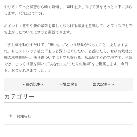
やり方：立った状態から軽く前傾し、両膝を少し曲げて腰をそっと上下に揺ら
します。1分ほどで十分。
ポイント：背中や腰の緊張を優しく和らげる感覚を意識して。オフィスでも立
ち上がったついでにサッと実践できます。
「少し体を動かすだけで、“重いな…”という感覚が和らぐこと、ありますよ
ね。もしストレッチ後に「もっと深くほぐしたい」と感じたら、ぜひお気軽に
梅の木整体院へ。帰り道ついでにも立ち寄れる、広島駅すぐの立地です。当院
では、じっくり話を聞いて“あなたにぴったりの施術”をご提案します。今日
も、おつかれさまでした。」
« 前の記事へ
一覧に戻る
次の記事へ »
カテゴリー
お知らせ